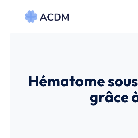
Aller
au
contenu
Hématome sous-d
grâce à