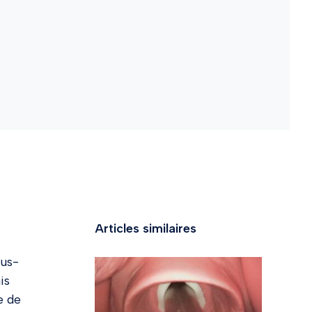
Articles similaires
ous-
is
e de