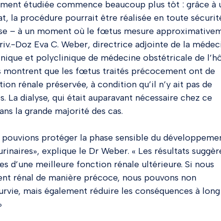
llement étudiée commence beaucoup plus tôt : grâce à 
, la procédure pourrait être réalisée en toute sécurité
sesse – à un moment où le fœtus mesure approximative
Priv.-Doz Eva C. Weber, directrice adjointe de la médec
linique et polyclinique de médecine obstétricale de l’hô
ts montrent que les fœtus traités précocement ont de
on rénale préservée, à condition qu’il n’y ait pas de
 La dialyse, qui était auparavant nécessaire chez ce
ans la grande majorité des cas.
us pouvions protéger la phase sensible du développeme
urinaires», explique le Dr Weber. « Les résultats suggèr
s d’une meilleure fonction rénale ultérieure. Si nous
ent rénal de manière précoce, nous pouvons non
urvie, mais également réduire les conséquences à long
»