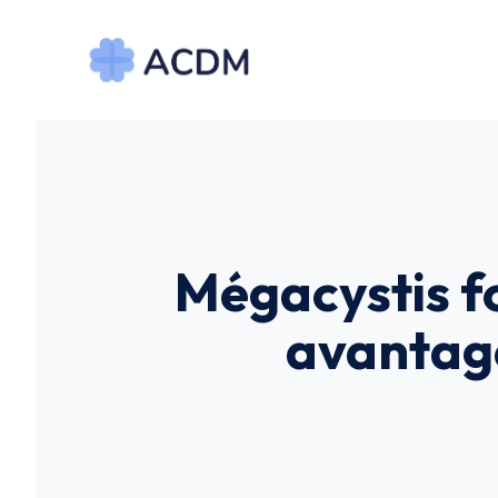
Aller
au
contenu
Mégacystis f
avantage