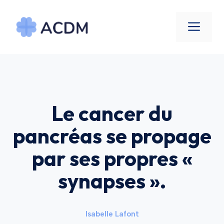
Aller
au
Men
contenu
Le cancer du
pancréas se propage
par ses propres «
synapses ».
Isabelle Lafont