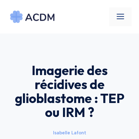
Aller
au
Men
contenu
Imagerie des
récidives de
glioblastome : TEP
ou IRM ?
Isabelle Lafont