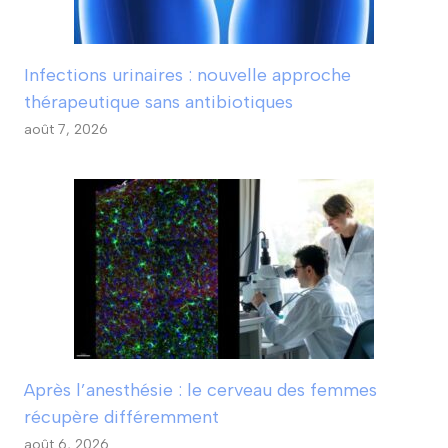
Infections urinaires : nouvelle approche
thérapeutique sans antibiotiques
août 7, 2026
Après l’anesthésie : le cerveau des femmes
récupère différemment
août 6, 2026