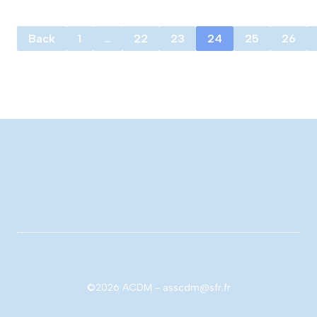
Back
1
…
22
23
24
25
26
©2026 ACDM - asscdm@sfr.fr