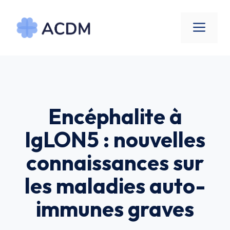
Aller
au
Men
contenu
Encéphalite à
IgLON5 : nouvelles
connaissances sur
les maladies auto-
immunes graves