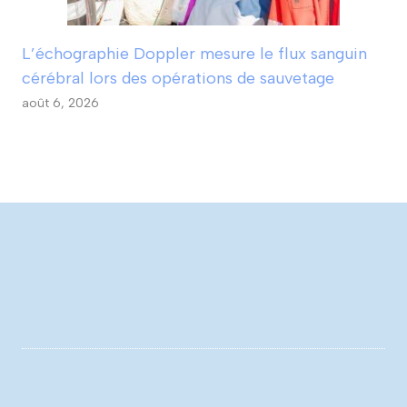
L’échographie Doppler mesure le flux sanguin
cérébral lors des opérations de sauvetage
août 6, 2026